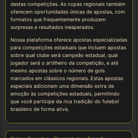
destas competições. As copas regionais também
oferecem oportunidades únicas de apostas, com
formatos que frequentemente produzem
surpresas e resultados inesperados.
Nossa plataforma oferece apostas especializadas
para competições estaduais que incluem apostas
sobre qual clube será campeão estadual, qual
jogador será o artilheiro da competição, e até
mesmo apostas sobre o número de gols
marcados em clássicos regionais. Estas apostas
especiais adicionam uma dimensão extra de
emoção às competições estaduais, permitindo
que você participe da rica tradição do futebol
brasileiro de forma ativa.