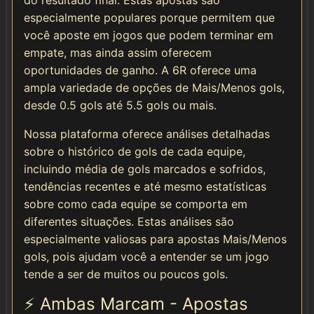
do resultado final. Estas apostas são
especialmente populares porque permitem que
você aposte em jogos que podem terminar em
empate, mas ainda assim oferecem
oportunidades de ganho. A 6R oferece uma
ampla variedade de opções de Mais/Menos gols,
desde 0.5 gols até 5.5 gols ou mais.
Nossa plataforma oferece análises detalhadas
sobre o histórico de gols de cada equipe,
incluindo média de gols marcados e sofridos,
tendências recentes e até mesmo estatísticas
sobre como cada equipe se comporta em
diferentes situações. Estas análises são
especialmente valiosas para apostas Mais/Menos
gols, pois ajudam você a entender se um jogo
tende a ser de muitos ou poucos gols.
⚡ Ambas Marcam - Apostas