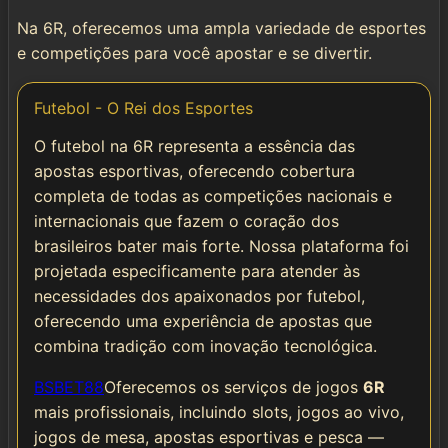
Instalar
Na 6R, oferecemos uma ampla variedade de esportes
e competições para você apostar e se divertir.
🌐 Social & Contato
Futebol - O Rei dos Esportes
📱 Telegram
O futebol na 6R representa a essência das
apostas esportivas, oferecendo cobertura
📘 Facebook
completa de todas as competições nacionais e
internacionais que fazem o coração dos
brasileiros bater mais forte. Nossa plataforma foi
projetada especificamente para atender às
necessidades dos apaixonados por futebol,
oferecendo uma experiência de apostas que
combina tradição com inovação tecnológica.
BSBET88
Oferecemos os serviços de jogos
6R
mais profissionais, incluindo slots, jogos ao vivo,
jogos de mesa, apostas esportivas e pesca —