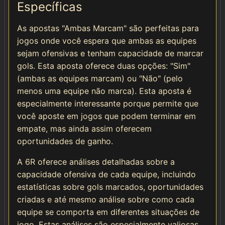
Específicas
As apostas "Ambas Marcam" são perfeitas para
jogos onde você espera que ambas as equipes
sejam ofensivas e tenham capacidade de marcar
gols. Esta aposta oferece duas opções: "Sim"
(ambas as equipes marcam) ou "Não" (pelo
menos uma equipe não marca). Esta aposta é
especialmente interessante porque permite que
você aposte em jogos que podem terminar em
empate, mas ainda assim oferecem
oportunidades de ganho.
A 6R oferece análises detalhadas sobre a
capacidade ofensiva de cada equipe, incluindo
estatísticas sobre gols marcados, oportunidades
criadas e até mesmo análise sobre como cada
equipe se comporta em diferentes situações de
jogo. Estas análises são especialmente valiosas