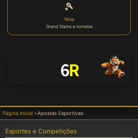
🎾
Bet
Tênis
Grand Slams e torneios
Win
APP
📱 Download
APK
Download
Página Inicial
Apostas Esportivas
Baixar
Esportes e Competições