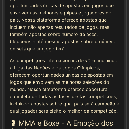
oportunidades únicas de apostas em jogos que
envolvem as melhores equipes e jogadores do
país. Nossa plataforma oferece apostas que
incluem não apenas resultados de jogos, mas
também apostas sobre número de aces,
bloqueios e até mesmo apostas sobre o número
de sets que um jogo terá.
As competições internacionais de vôlei, incluindo
a Liga das Nações e os Jogos Olímpicos,
oferecem oportunidades únicas de apostas em
jogos que envolvem as melhores seleções do
mundo. Nossa plataforma oferece cobertura
completa de todas as fases destas competições,
incluindo apostas sobre qual país será campeão e
qual jogador será eleito o melhor da competição.
🥊 MMA e Boxe - A Emoção dos