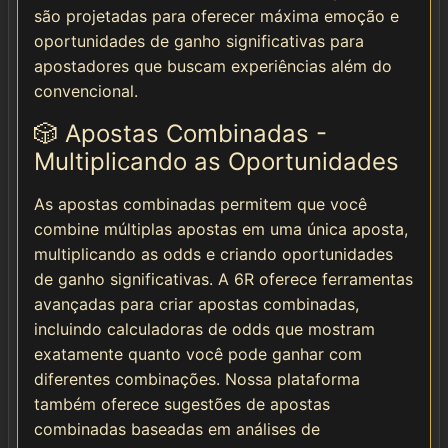
são projetadas para oferecer máxima emoção e
oportunidades de ganho significativas para
apostadores que buscam experiências além do
convencional.
🎲 Apostas Combinadas -
Multiplicando as Oportunidades
As apostas combinadas permitem que você
combine múltiplas apostas em uma única aposta,
multiplicando as odds e criando oportunidades
de ganho significativas. A 6R oferece ferramentas
avançadas para criar apostas combinadas,
incluindo calculadoras de odds que mostram
exatamente quanto você pode ganhar com
diferentes combinações. Nossa plataforma
também oferece sugestões de apostas
combinadas baseadas em análises de