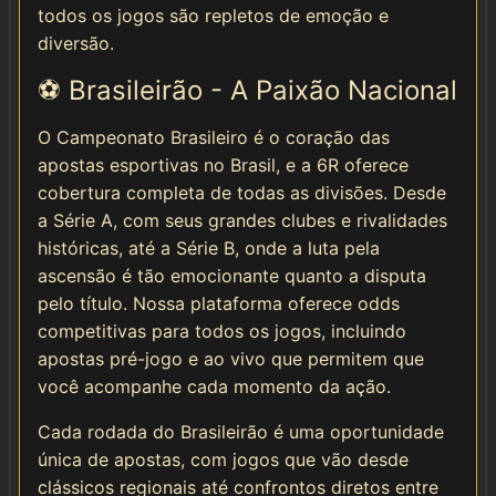
todos os jogos são repletos de emoção e
diversão.
⚽ Brasileirão - A Paixão Nacional
O Campeonato Brasileiro é o coração das
apostas esportivas no Brasil, e a 6R oferece
cobertura completa de todas as divisões. Desde
a Série A, com seus grandes clubes e rivalidades
históricas, até a Série B, onde a luta pela
ascensão é tão emocionante quanto a disputa
pelo título. Nossa plataforma oferece odds
competitivas para todos os jogos, incluindo
apostas pré-jogo e ao vivo que permitem que
você acompanhe cada momento da ação.
Cada rodada do Brasileirão é uma oportunidade
única de apostas, com jogos que vão desde
clássicos regionais até confrontos diretos entre