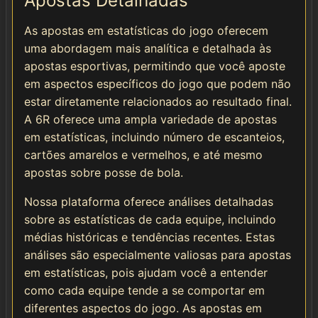
Apostas Detalhadas
As apostas em estatísticas do jogo oferecem
uma abordagem mais analítica e detalhada às
apostas esportivas, permitindo que você aposte
em aspectos específicos do jogo que podem não
estar diretamente relacionados ao resultado final.
A 6R oferece uma ampla variedade de apostas
em estatísticas, incluindo número de escanteios,
cartões amarelos e vermelhos, e até mesmo
apostas sobre posse de bola.
Nossa plataforma oferece análises detalhadas
sobre as estatísticas de cada equipe, incluindo
médias históricas e tendências recentes. Estas
análises são especialmente valiosas para apostas
em estatísticas, pois ajudam você a entender
como cada equipe tende a se comportar em
diferentes aspectos do jogo. As apostas em