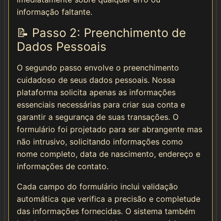
informação faltante.
📝 Passo 2: Preenchimento de
Dados Pessoais
O segundo passo envolve o preenchimento
cuidadoso de seus dados pessoais. Nossa
plataforma solicita apenas as informações
essenciais necessárias para criar sua conta e
garantir a segurança de suas transações. O
formulário foi projetado para ser abrangente mas
não intrusivo, solicitando informações como
nome completo, data de nascimento, endereço e
informações de contato.
Cada campo do formulário inclui validação
automática que verifica a precisão e completude
das informações fornecidas. O sistema também