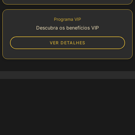
Programa VIP
Descubra os benefícios VIP
VER DETALHES