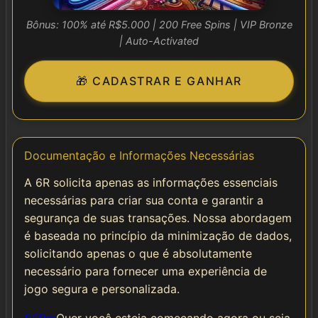
Bônus: 100% até R$5.000 | 200 Free Spins | VIP Bronze
| Auto-Activated
🎁 CADASTRAR E GANHAR
Documentação e Informações Necessárias
A 6R solicita apenas as informações essenciais
necessárias para criar sua conta e garantir a
segurança de suas transações. Nossa abordagem
é baseada no princípio da minimização de dados,
solicitando apenas o que é absolutamente
necessário para fornecer uma experiência de
jogo segura e personalizada.