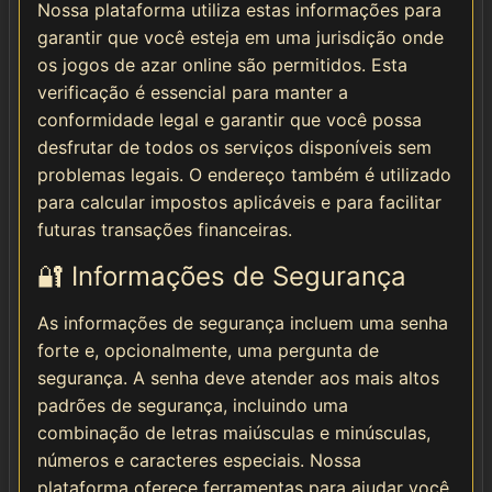
Nossa plataforma utiliza estas informações para
garantir que você esteja em uma jurisdição onde
os jogos de azar online são permitidos. Esta
verificação é essencial para manter a
conformidade legal e garantir que você possa
desfrutar de todos os serviços disponíveis sem
problemas legais. O endereço também é utilizado
para calcular impostos aplicáveis e para facilitar
futuras transações financeiras.
🔐 Informações de Segurança
As informações de segurança incluem uma senha
forte e, opcionalmente, uma pergunta de
segurança. A senha deve atender aos mais altos
padrões de segurança, incluindo uma
combinação de letras maiúsculas e minúsculas,
números e caracteres especiais. Nossa
plataforma oferece ferramentas para ajudar você