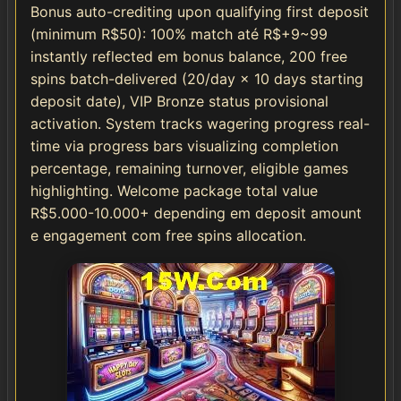
Bonus auto-crediting upon qualifying first deposit
(minimum R$50): 100% match até R$+9~99
instantly reflected em bonus balance, 200 free
spins batch-delivered (20/day × 10 days starting
deposit date), VIP Bronze status provisional
activation. System tracks wagering progress real-
time via progress bars visualizing completion
percentage, remaining turnover, eligible games
highlighting. Welcome package total value
R$5.000-10.000+ depending em deposit amount
e engagement com free spins allocation.