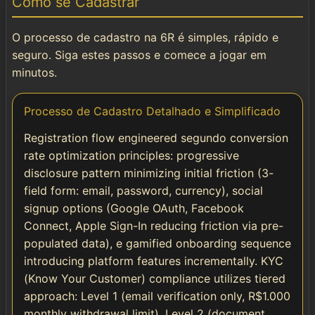
Como se Cadastrar
Instalar
O processo de cadastro na 6R é simples, rápido e
🌐 Social & Contato
seguro. Siga estes passos e comece a jogar em
minutos.
📱 Telegram
Processo de Cadastro Detalhado e Simplificado
📘 Facebook
Registration flow engineered segundo conversion
rate optimization principles: progressive
disclosure pattern minimizing initial friction (3-
field form: email, password, currency), social
signup options (Google OAuth, Facebook
Connect, Apple Sign-In reducing friction via pre-
populated data), e gamified onboarding sequence
introducing platform features incrementally. KYC
(Know Your Customer) compliance utilizes tiered
approach: Level 1 (email verification only, R$1.000
monthly withdrawal limit), Level 2 (document