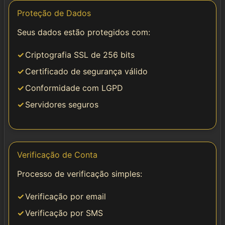
Proteção de Dados
Seus dados estão protegidos com:
Criptografia SSL de 256 bits
Certificado de segurança válido
Conformidade com LGPD
Servidores seguros
Verificação de Conta
Processo de verificação simples:
Verificação por email
Verificação por SMS