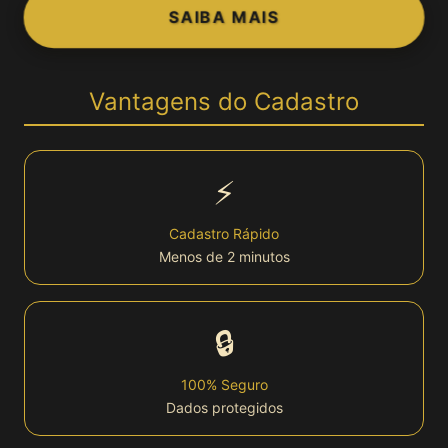
SAIBA MAIS
👤 Conta
Login
Vantagens do Cadastro
Cadastro
⚡
Bônus
Cadastro Rápido
Menos de 2 minutos
VIP
Lottery
🔒
🏆 Plataforma
100% Seguro
Dados protegidos
Plataforma