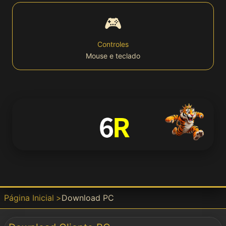
🎮
Bet
Controles
Mouse e teclado
Win
APP
📱 Download
APK
Download
Página Inicial
Download PC
Baixar