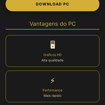
DOWNLOAD PC
👤 Conta
Login
Vantagens do PC
Cadastro
🖥️
Bônus
Gráficos HD
Alta qualidade
VIP
Lottery
⚡
🏆 Plataforma
Performance
Mais rápido
Plataforma