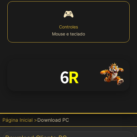
🎮
Bet
Controles
Mouse e teclado
Win
APP
📱 Download
APK
Download
Página Inicial
Download PC
Baixar