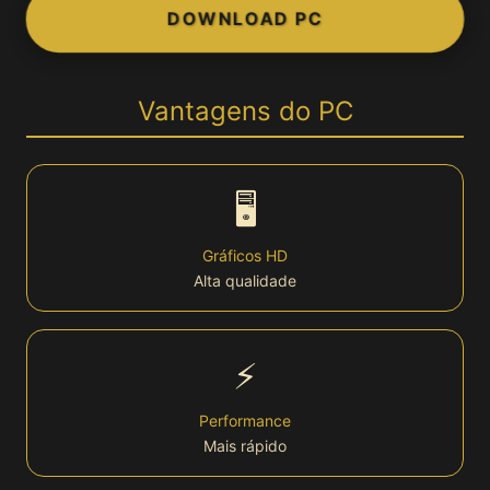
DOWNLOAD PC
👤 Conta
Login
Vantagens do PC
Cadastro
🖥️
Bônus
Gráficos HD
Alta qualidade
VIP
Lottery
⚡
🏆 Plataforma
Performance
Mais rápido
Plataforma