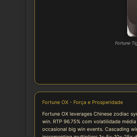
Fortune Ti
Fortune OX - Força e Prosperidade
Fortune OX leverages Chinese zodiac sym
win. RTP 96.75% com volatilidade média 
occasional big win events. Cascading w
incrementing multipliers 1x-5x-10x-25x 