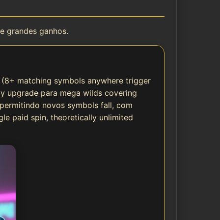
 e grandes ganhos.
c (8+ matching symbols anywhere trigger
mly upgrade para mega wilds covering
 permitindo novos symbols fall, com
e paid spin, theoretically unlimited