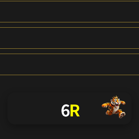
🌐 Social & Contato
📱 Telegram
📘 Facebook