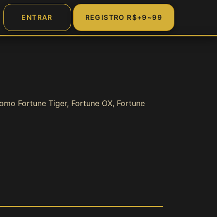
ENTRAR
REGISTRO R$+9~99
👤 Conta
Login
omo Fortune Tiger, Fortune OX, Fortune
Cadastro
Bônus
VIP
Lottery