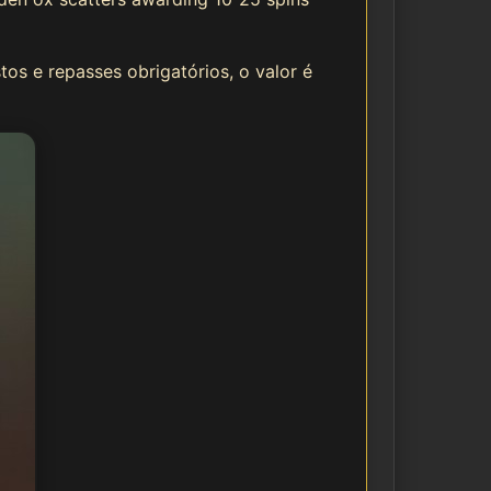
s e repasses obrigatórios, o valor é