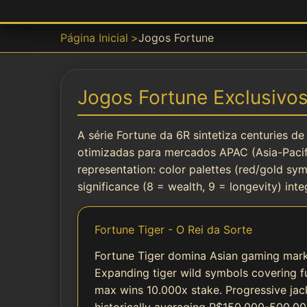
Página Inicial
Jogos Fortune
Jogos Fortune Exclusivo
A série Fortune da 6R sintetiza centuries 
otimizadas para mercados APAC (Asia-Pacifi
representation: color palettes (red/gold sym
significance (8 = wealth, 9 = longevity) in
Fortune Tiger - O Rei da Sorte
Fortune Tiger domina Asian gaming mark
Expanding tiger wild symbols covering fu
max wins 10.000x stake. Progressive jac