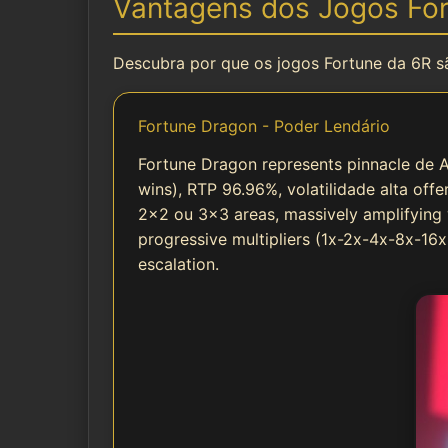
Vantagens dos Jogos Fo
Descubra por que os jogos Fortune da 6R s
Fortune Dragon - Poder Lendário
Fortune Dragon represents pinnacle de 
wins), RTP 96.96%, volatilidade alta of
2×2 ou 3×3 areas, massively amplifying 
progressive multipliers (1x-2x-4x-8x-16x
escalation.