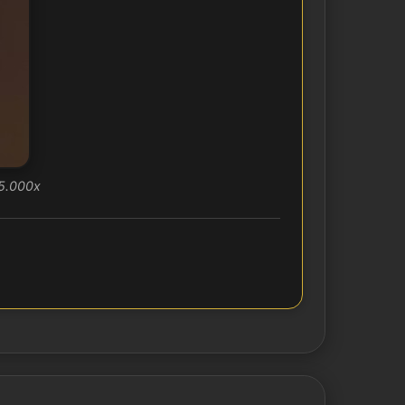
 5.000x