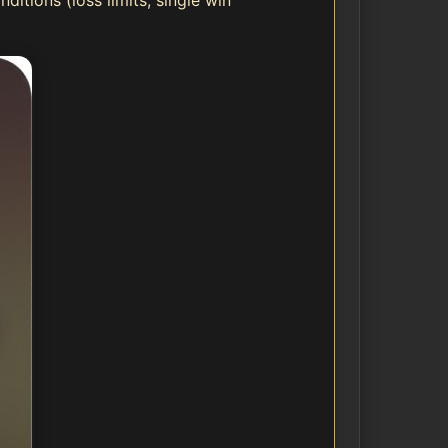
itions (loss limits, single win