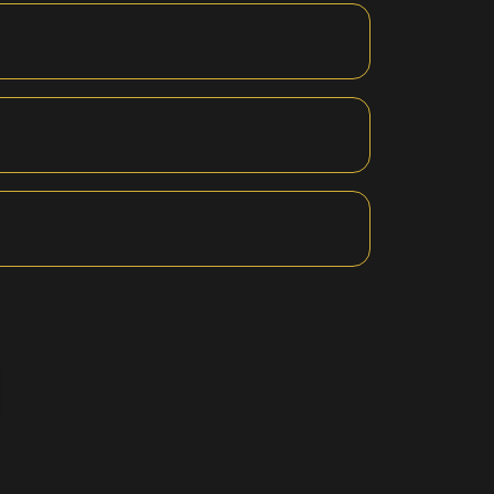
📱 Download
APK
Download
Baixar
Instalar