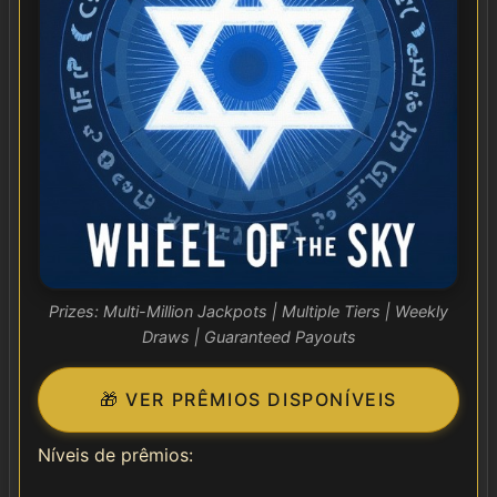
Prizes: Multi-Million Jackpots | Multiple Tiers | Weekly
Draws | Guaranteed Payouts
🎁 VER PRÊMIOS DISPONÍVEIS
Níveis de prêmios: