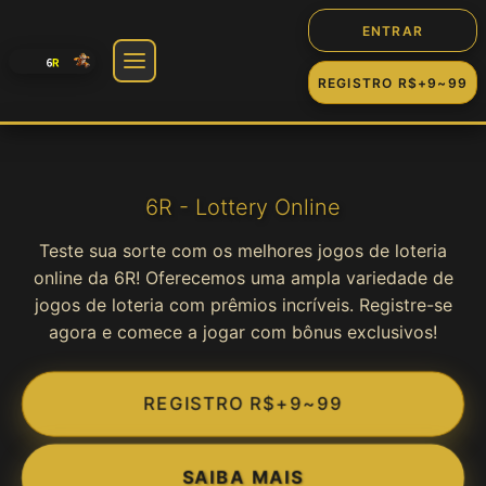
ENTRAR
REGISTRO R$+9~99
🎰 Jogos
Slot
6R - Lottery Online
Teste sua sorte com os melhores jogos de loteria
Cassino
online da 6R! Oferecemos uma ampla variedade de
jogos de loteria com prêmios incríveis. Registre-se
Fortune
agora e comece a jogar com bônus exclusivos!
Jogos
REGISTRO R$+9~99
Game
SAIBA MAIS