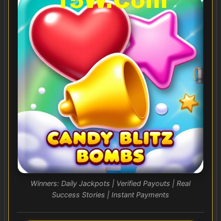
Winners: Daily Jackpots | Verified Payouts | Real
Success Stories | Instant Payments