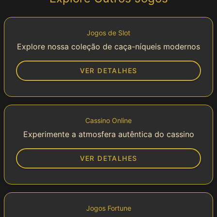
Jogos de Slot
Explore nossa coleção de caça-níqueis modernos
VER DETALHES
Cassino Online
Experimente a atmosfera autêntica do cassino
VER DETALHES
Jogos Fortune