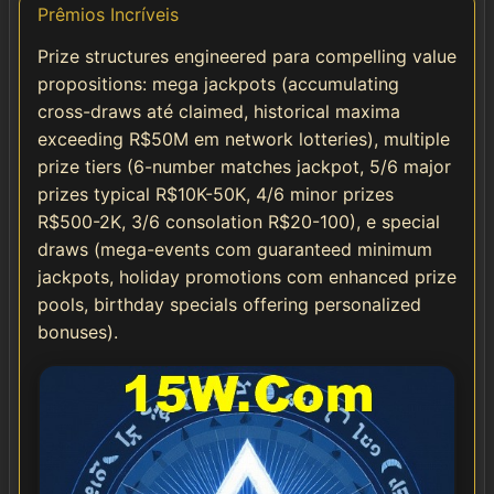
Prêmios Incríveis
Prize structures engineered para compelling value
propositions: mega jackpots (accumulating
cross-draws até claimed, historical maxima
exceeding R$50M em network lotteries), multiple
prize tiers (6-number matches jackpot, 5/6 major
prizes typical R$10K-50K, 4/6 minor prizes
R$500-2K, 3/6 consolation R$20-100), e special
draws (mega-events com guaranteed minimum
jackpots, holiday promotions com enhanced prize
pools, birthday specials offering personalized
bonuses).