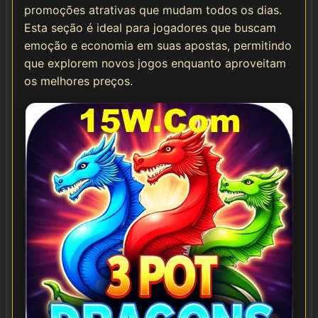
promoções atrativas que mudam todos os dias.
Esta seção é ideal para jogadores que buscam
emoção e economia em suas apostas, permitindo
que explorem novos jogos enquanto aproveitam
os melhores preços.